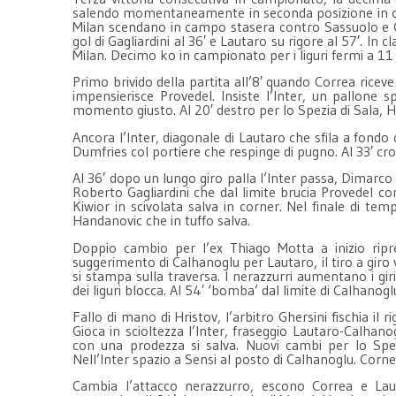
salendo momentaneamente in seconda posizione in class
Milan scendano in campo stasera contro Sassuolo e Ge
gol di Gagliardini al 36′ e Lautaro su rigore al 57′. In cl
Milan. Decimo ko in campionato per i liguri fermi a 1
Primo brivido della partita all’8′ quando Correa riceve
impensierisce Provedel. Insiste l’Inter, un pallone 
momento giusto. Al 20′ destro per lo Spezia di Sala,
Ancora l’Inter, diagonale di Lautaro che sfila a fondo
Dumfries col portiere che respinge di pugno. Al 33′ cro
Al 36′ dopo un lungo giro palla l’Inter passa, Dimarco 
Roberto Gagliardini che dal limite brucia Provedel co
Kiwior in scivolata salva in corner. Nel finale di tem
Handanovic che in tuffo salva.
Doppio cambio per l’ex Thiago Motta a inizio rip
suggerimento di Calhanoglu per Lautaro, il tiro a gir
si stampa sulla traversa. I nerazzurri aumentano i giri
dei liguri blocca. Al 54′ ‘bomba’ dal limite di Calhanog
Fallo di mano di Hristov, l’arbitro Ghersini fischia il r
Gioca in scioltezza l’Inter, fraseggio Lautaro-Calhan
con una prodezza si salva. Nuovi cambi per lo Sp
Nell’Inter spazio a Sensi al posto di Calhanoglu. Corne
Cambia l’attacco nerazzurro, escono Correa e Lau