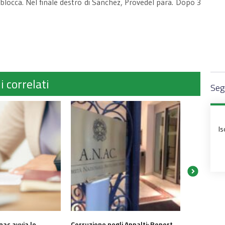
 blocca. Nel finale destro di Sanchez, Provedel para. Dopo 3
.
i correlati
Segu
Is
nac avvia le
Corruzione negli Appalti: Report