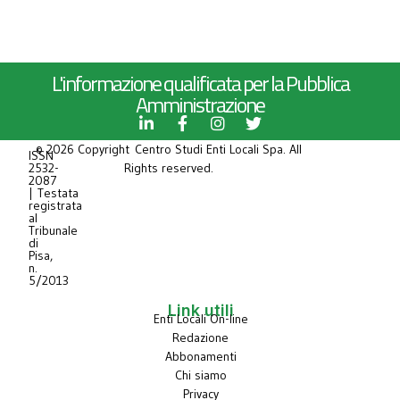
L'informazione qualificata per la Pubblica
Amministrazione
© 2026 Copyright Centro Studi Enti Locali Spa. All
ISSN
2532-
Rights reserved.
2087
| Testata
registrata
al
Tribunale
di
Pisa,
n.
5/2013
Link utili
Enti Locali On-line
Redazione
Abbonamenti
Chi siamo
Privacy