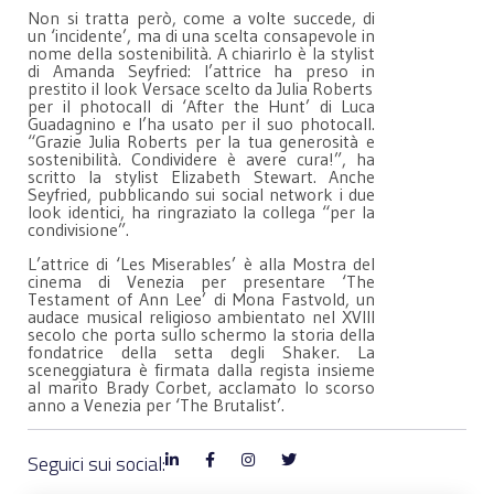
Non si tratta però, come a volte succede, di
un ‘incidente’, ma di una scelta consapevole in
nome della sostenibilità. A chiarirlo è la stylist
di Amanda Seyfried: l’attrice ha preso in
prestito il look Versace scelto da Julia Roberts
per il photocall di ‘After the Hunt’ di Luca
Guadagnino e l’ha usato per il suo photocall.
“Grazie Julia Roberts per la tua generosità e
sostenibilità. Condividere è avere cura!”, ha
scritto la stylist Elizabeth Stewart. Anche
Seyfried, pubblicando sui social network i due
look identici, ha ringraziato la collega “per la
condivisione”.
L’attrice di ‘Les Miserables’ è alla Mostra del
cinema di Venezia per presentare ‘The
Testament of Ann Lee’ di Mona Fastvold, un
audace musical religioso ambientato nel XVIII
secolo che porta sullo schermo la storia della
fondatrice della setta degli Shaker. La
sceneggiatura è firmata dalla regista insieme
al marito Brady Corbet, acclamato lo scorso
anno a Venezia per ‘The Brutalist’.
Seguici sui social: