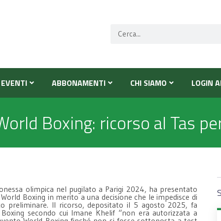
EVENTI
ABBONAMENTI
CHI SIAMO
LOGIN A
 World Boxing: ricorso al Tas pe
onessa olimpica nel pugilato a Parigi 2024, ha presentato
S
o World Boxing in merito a una decisione che le impedisce di
o preliminare. Il ricorso, depositato il 5 agosto 2025, fa
ld Boxing secondo cui Imane Khelif “non era autorizzata a
evento World Boxing finché non si fosse sottoposta a test