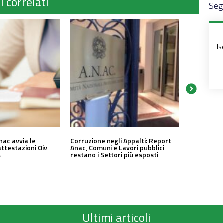
i correlati
Segu
Is
nac avvia le
Corruzione negli Appalti: Report
attestazioni Oiv
Anac, Comuni e Lavori pubblici
4
restano i Settori più esposti
Ultimi articoli