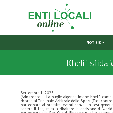
NOTIZIE
Khelif sfida
Settembre 1, 2025
(Adnkronos) – La pugile algerina Imane Khelif, campi
ricorso al Tribunale Arbitrale dello Sport (Tas) contr
partecipare ai prossimi eventi senza un test genetic
sapere il Tas, mira a ribaltare la decisione di Wor
partecipare alla Box Cup di Eindhoven, né a nessun 