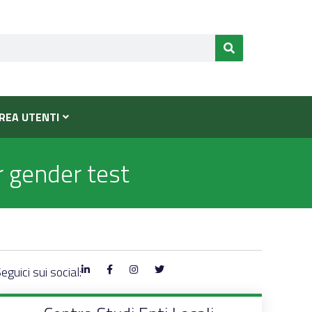
REA UTENTI
r gender test
eguici sui social: