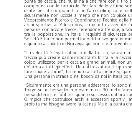
punte da caccia, che nulla ha a che fare con il tiro 
compound con le carrucole. Per fare delle vittime son
usate per il compound o nell’arco olimpico e nel
sicuramente non uccide a meno che non colpisce un p
Vicepresidente Fitarco e Coordinatore Tecnico della N
archi sportivi, all’Adnkronos, su quanto avvenuto
persone con arco e frecce, ferendone altre due, a Kon
tra la popolazione. In Italia i requisiti di sicurezza p
Società Fitarco non permettono di far svolgere nemmeno 
e quanto accaduto in Norvegia qui non si è mai verific
“La velocità è legata al peso della freccia, sicurame
freccia può creare danni importanti. In Italia la cacc
colpo, utilizzato per la caccia a grandi animali, non un
un’arma a tutti gli effetti. Una attrezzatura di tipo 
fare cinque vittime”, ha tenuto a sottolineare Spigare
Una persona in strada o nei boschi da noi in Italia con
“Sicuramente era una persona addestrata. Io sono ri
Tokyo su un bersaglio in movimento a 30 metri farebbe
bersagli fermi, è l’antitesi quanto successo, dal tiro 
Olimpica che costruisce archi e accessori sportivi, 
proibita ma bisogna avere la licenza. Ma è la punta ch