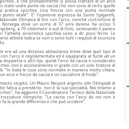
sportivo, e che probabilmente si possa trattare di un arco
o state usate punte da caccia che non sono di certo quelle
la pratica sportiva. Una freccia con una punta normale
unto vitale”. E’ l’opinione espressa da Sante Spigarelli,
azionale Olimpica di tiro con l’arco, nonché costruttore di
 in Norvegia dove un uomo di 37 anni danese ha ucciso 5
gsberg, a 70 chilometri a sud di Oslo, seminando il panico
er l’attività arcieristica sportiva sono a dir poco ferrei. Le
attività ludica se non ci sono tutti i requisiti di sicurezza
ato.
nte era ad una distanza abbastanza breve dove quel tipo di
ia con l’arco è regolamentata ed è equiparata al fucile ad un
a doppietta o altri tipi, quindi l’arco da caccia è considerato
sportivo non è assolutamente in grado con un solo tiratore di
lli. “In Italia le cose sono normate in maniera molto chiara.
 un arco e frecce da caccia è un cacciatore di frodo”.
masto stupito. Un Mauro Nespoli argento alle Olimpiadi di
 fatica a prenderlo, non è la sua specialità. Noi tiriamo a
sportivo”, ha aggiunto il Coordinatore Tecnico della Nazionale
attrezzature olimpiche. “La caccia con l’arco da noi non è
e fa la grande differenza e che può uccidere”.