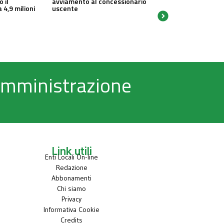
o il
avviamento al concessionario
 4,9 milioni
uscente
 Amministrazione
Link utili
Enti Locali On-line
Redazione
Abbonamenti
Chi siamo
Privacy
Informativa Cookie
Credits