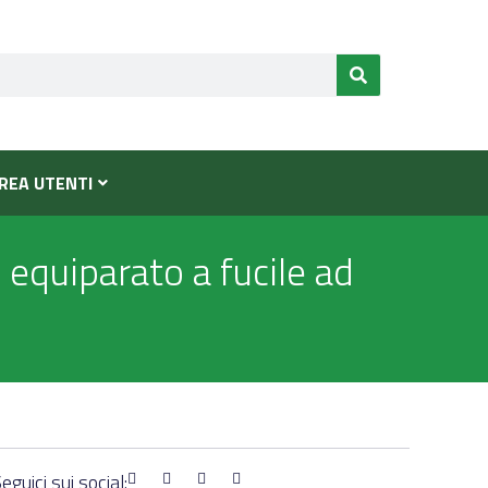
REA UTENTI
 è equiparato a fucile ad
eguici sui social: