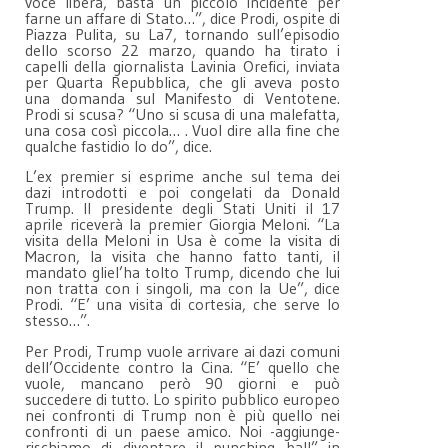
voce libera, basta un piccolo incidente per
farne un affare di Stato…”, dice Prodi, ospite di
Piazza Pulita, su La7, tornando sull’episodio
dello scorso 22 marzo, quando ha tirato i
capelli della giornalista Lavinia Orefici, inviata
per Quarta Repubblica, che gli aveva posto
una domanda sul Manifesto di Ventotene.
Prodi si scusa? “Uno si scusa di una malefatta,
una cosa così piccola… . Vuol dire alla fine che
qualche fastidio lo do”, dice.
L’ex premier si esprime anche sul tema dei
dazi introdotti e poi congelati da Donald
Trump. Il presidente degli Stati Uniti il 17
aprile riceverà la premier Giorgia Meloni. “La
visita della Meloni in Usa è come la visita di
Macron, la visita che hanno fatto tanti, il
mandato gliel’ha tolto Trump, dicendo che lui
non tratta con i singoli, ma con la Ue”, dice
Prodi. “E’ una visita di cortesia, che serve lo
stesso…”.
Per Prodi, Trump vuole arrivare ai dazi comuni
dell’Occidente contro la Cina. “E’ quello che
vuole, mancano però 90 giorni e può
succedere di tutto. Lo spirito pubblico europeo
nei confronti di Trump non è più quello nei
confronti di un paese amico. Noi -aggiunge-
rischiamo di diventare il punching ball” in