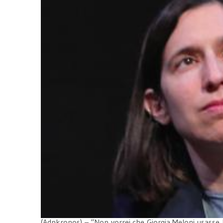
(Adnkronos) – “Non vorrei che Giorgia Meloni usasse le