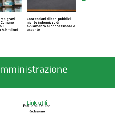
erta gravi
Concessioni di beni pubblici:
un Comune
niente indennizzo di
o il
avviamento al concessionario
 4,9 milioni
uscente
 Amministrazione
Link utili
Enti Locali On-line
Redazione