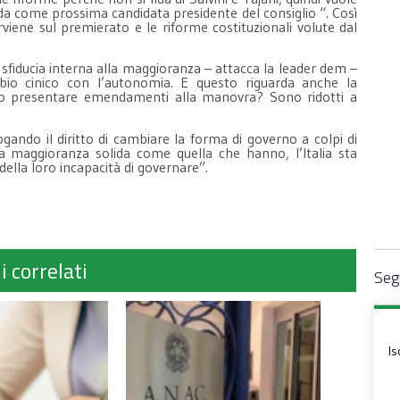
eda come prossima candidata presidente del consiglio “. Così
rviene sul premierato e le riforme costituzionali volute dal
a sfiducia interna alla maggioranza – attacca la leader dem –
io cinico con l’autonomia. E questo riguarda anche la
no presentare emendamenti alla manovra? Sono ridotti a
ogando il diritto di cambiare la forma di governo a colpi di
maggioranza solida come quella che hanno, l’Italia sta
della loro incapacità di governare”.
i correlati
Segu
Is