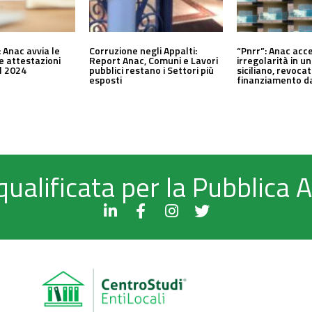
 Anac avvia le
Corruzione negli Appalti:
“Pnrr”: Anac acc
le attestazioni
Report Anac, Comuni e Lavori
irregolarità in 
al 2024
pubblici restano i Settori più
siciliano, revocat
esposti
finanziamento da
qualificata per la Pubblica