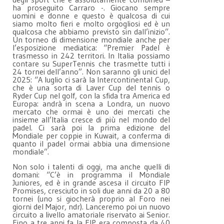
ha proseguito Carraro -. Giocano sempre
uomini e donne e questo è qualcosa di cui
siamo molto fieri e molto orgogliosi ed è un
qualcosa che abbiamo previsto sin dall’inizio”.
Un torneo di dimensione mondiale anche per
l’esposizione mediatica: “Premier Padel è
trasmesso in 242 territori. In Italia possiamo
contare su SuperTennis che trasmette tutti i
24 tornei dell’anno”. Non saranno gli unici del
2025: “A luglio ci sarà la Intercontinental Cup,
che è una sorta di Laver Cup del tennis o
Ryder Cup nel golf, con la sfida tra America ed
Europa: andrà in scena a Londra, un nuovo
mercato che ormai è uno dei mercati che
insieme all’Italia cresce di più nel mondo del
padel. Ci sarà poi la prima edizione del
Mondiale per coppie in Kuwait, a conferma di
quanto il padel ormai abbia una dimensione
mondiale”.
Non solo i talenti di oggi, ma anche quelli di
domani: “C’è in programma il Mondiale
Juniores, ed è in grande ascesa il circuito FIP
Promises, cresciuto in soli due anni da 20 a 80
tornei (uno si giocherà proprio al Foro nei
giorni del Major, ndr). Lanceremo poi un nuovo
circuito a livello amatoriale riservato ai Senior.
Fino a tre anni fa la FIP era composta da 40