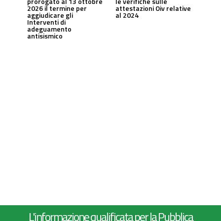
prorogato al 13 ottobre
le verifiche sulle
2026 il termine per
attestazioni Oiv relative
aggiudicare gli
al 2024
Interventi di
adeguamento
antisismico
L'informazione qualificata per la Pubblica