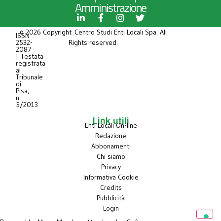
Amministrazione
© 2026 Copyright Centro Studi Enti Locali Spa. All
ISSN
2532-
Rights reserved.
2087
| Testata
registrata
al
Tribunale
di
Pisa,
n.
5/2013
Link utili
Enti Locali On-line
Redazione
Abbonamenti
Chi siamo
Privacy
Informativa Cookie
Credits
Pubblicità
Login