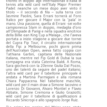
trionfo in doppio agli Internazionali d’Italia di
tennis alla wild card nell’Italy Major Premier
Padel: neanche un mese dopo aver vinto il
titolo – il secondo di fila – sulla terra con
Jasmine Paolini, Sara Errani tornerà al Foro
Italico per giocare il Major con la ‘pala’ in
mano. Una passione, quella di Errani -sei volte
campionessa Slam in doppio, medaglia d’oro
all’Olimpiade di Parigi e nella squadra vincitrice
della Billie ean King Cup a Malaga-, che l’aveva
portata a inizio stagione a giocare due tornei
del Cupra Fip Tour, il circuito internazionale
della Fip: a Melbourne, pochi giorni prima
dell’Australian Open, aveva fatto coppia con
Tathiana Garbin, capitana della Nazionale
italiana, mentre nel Fip Gold di Dubai la sua
compagna era stata Caterina Baldi. A Roma,
Sara giocherà con la 20enne Giulia Dal Pozzo,
uno dei talenti da seguire del padel italiano;
l’altra wild card per il tabellone principale è
andata a Martina Parmigiani e alla romana
Chiara Pappacena. Nel tabellone maschile,
wild card per il main draw a Simone Iacovino e
Lorenzo Di Giovanni, Alvaro Montiel e Flavio
Abbate, Simone Cremona e Giulio Graziotti;
wild card per il tabellone di qualificazioni a
Riccardo Sinicropi e allo spagnolo Jorge Ruiz.