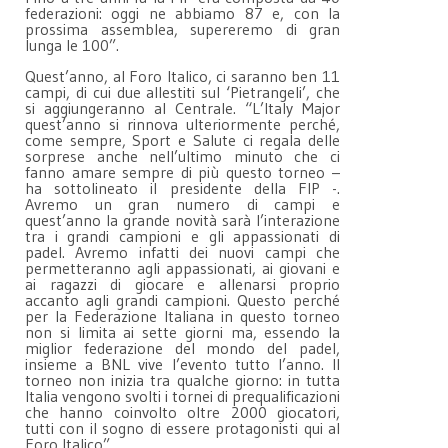
federazioni: oggi ne abbiamo 87 e, con la
prossima assemblea, supereremo di gran
lunga le 100”.
Quest’anno, al Foro Italico, ci saranno ben 11
campi, di cui due allestiti sul ‘Pietrangeli’, che
si aggiungeranno al Centrale. “L’Italy Major
quest’anno si rinnova ulteriormente perché,
come sempre, Sport e Salute ci regala delle
sorprese anche nell’ultimo minuto che ci
fanno amare sempre di più questo torneo –
ha sottolineato il presidente della FIP -.
Avremo un gran numero di campi e
quest’anno la grande novità sarà l’interazione
tra i grandi campioni e gli appassionati di
padel. Avremo infatti dei nuovi campi che
permetteranno agli appassionati, ai giovani e
ai ragazzi di giocare e allenarsi proprio
accanto agli grandi campioni. Questo perché
per la Federazione Italiana in questo torneo
non si limita ai sette giorni ma, essendo la
miglior federazione del mondo del padel,
insieme a BNL vive l’evento tutto l’anno. Il
torneo non inizia tra qualche giorno: in tutta
Italia vengono svolti i tornei di prequalificazioni
che hanno coinvolto oltre 2000 giocatori,
tutti con il sogno di essere protagonisti qui al
Foro Italico”.