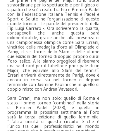
“Le prime tre pagine del Major sono state
straordinarie per lo spettacolo e per il gioco di
squadra che si è creato tra Fip e Premier Padel
con la Federazione Italiana Tennis e Padel e
Sport e Salute nell’organizzazione di questo
grande torneo – le parole del presidente della
Fip Luigi Carraro -. Ora scriveremo la quarta,
consapevoli che anche questa sarà
indimenticabile, grazie anche alla presenza di
una campionessa olimpica come Sara Errani,
vincitrice della medaglia d’oro all’Olimpiade di
Parigi, di sei tornei dello Slam e delle ultime
due edizioni del torneo di doppio proprio qui al
Foro Italico. A lei siamo orgogliosi di riservare
una wild card per il tabellone principale di un
Major, che equivale allo Slam del tennis”.
Errani arriverà direttamente da Parigi, dove è
ancora in corsa sia nel torneo di doppio
femminile con Jasmine Paolini che in quello di
doppio misto con Andrea Vavassori.
Sara Errani, ma non solo: quello di Roma è
stato il primo torneo ‘combined’ nella storia
di Premier Padel (2023), e quella in
programma la prossima settimana al Foro
sarà la terza edizione di quello femminile.
“L’altra unicità di questo circuito è che è
l’unico tra quelli professionistici nel mondo
degli sport che è assolutamente combined –