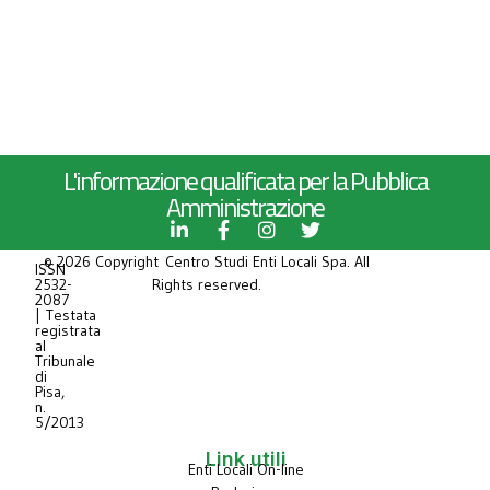
L'informazione qualificata per la Pubblica
Amministrazione
© 2026 Copyright Centro Studi Enti Locali Spa. All
ISSN
2532-
Rights reserved.
2087
| Testata
registrata
al
Tribunale
di
Pisa,
n.
5/2013
Link utili
Enti Locali On-line