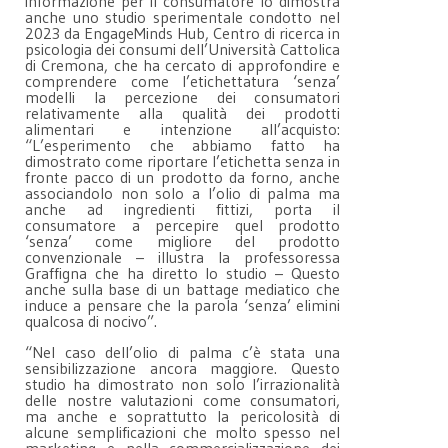
informazione per il consumatore lo dimostra
anche uno studio sperimentale condotto nel
2023 da EngageMinds Hub, Centro di ricerca in
psicologia dei consumi dell’Università Cattolica
di Cremona, che ha cercato di approfondire e
comprendere come l’etichettatura ‘senza’
modelli la percezione dei consumatori
relativamente alla qualità dei prodotti
alimentari e intenzione all’acquisto:
“L’esperimento che abbiamo fatto ha
dimostrato come riportare l’etichetta senza in
fronte pacco di un prodotto da forno, anche
associandolo non solo a l’olio di palma ma
anche ad ingredienti fittizi, porta il
consumatore a percepire quel prodotto
‘senza’ come migliore del prodotto
convenzionale – illustra la professoressa
Graffigna che ha diretto lo studio – Questo
anche sulla base di un battage mediatico che
induce a pensare che la parola ‘senza’ elimini
qualcosa di nocivo”.
“Nel caso dell’olio di palma c’è stata una
sensibilizzazione ancora maggiore. Questo
studio ha dimostrato non solo l’irrazionalità
delle nostre valutazioni come consumatori,
ma anche e soprattutto la pericolosità di
alcune semplificazioni che molto spesso nel
marketing e nella commercializzazione dei