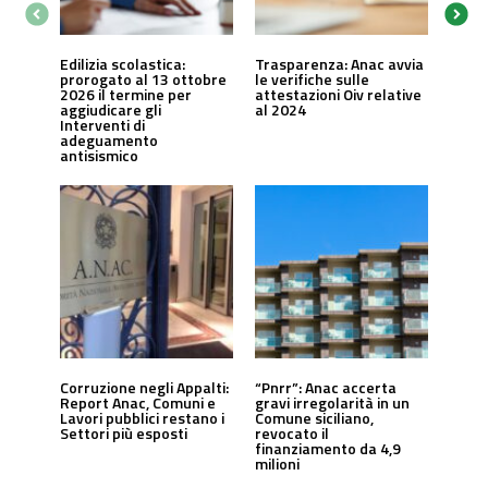
Edilizia scolastica:
Trasparenza: Anac avvia
prorogato al 13 ottobre
le verifiche sulle
2026 il termine per
attestazioni Oiv relative
aggiudicare gli
al 2024
Interventi di
adeguamento
antisismico
Corruzione negli Appalti:
“Pnrr”: Anac accerta
Report Anac, Comuni e
gravi irregolarità in un
Lavori pubblici restano i
Comune siciliano,
Settori più esposti
revocato il
finanziamento da 4,9
milioni