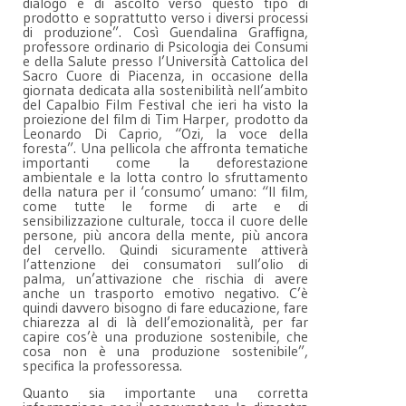
dialogo e di ascolto verso questo tipo di
prodotto e soprattutto verso i diversi processi
di produzione”. Così Guendalina Graffigna,
professore ordinario di Psicologia dei Consumi
e della Salute presso l’Università Cattolica del
Sacro Cuore di Piacenza, in occasione della
giornata dedicata alla sostenibilità nell’ambito
del Capalbio Film Festival che ieri ha visto la
proiezione del film di Tim Harper, prodotto da
Leonardo Di Caprio, “Ozi, la voce della
foresta”. Una pellicola che affronta tematiche
importanti come la deforestazione
ambientale e la lotta contro lo sfruttamento
della natura per il ‘consumo’ umano: “Il film,
come tutte le forme di arte e di
sensibilizzazione culturale, tocca il cuore delle
persone, più ancora della mente, più ancora
del cervello. Quindi sicuramente attiverà
l’attenzione dei consumatori sull’olio di
palma, un’attivazione che rischia di avere
anche un trasporto emotivo negativo. C’è
quindi davvero bisogno di fare educazione, fare
chiarezza al di là dell’emozionalità, per far
capire cos’è una produzione sostenibile, che
cosa non è una produzione sostenibile”,
specifica la professoressa.
Quanto sia importante una corretta