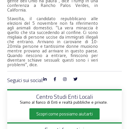
gente dell’Ohio ha paura”, dice Trump in una
conferenza a Rancho Palos Verdes, in
California.
Stavolta, il candidato repubblicano alle
elezioni del 5 novembre non fa riferimento
agli animali domestici. “La vera minaccia è
quello che sta succedendo al confine. Ci sono
migliaia di persone uccise da immigrati illegali
che entrano. Arrivano in carovane di 10-
20mila persone e tantissime donne muoiono
mentre provano ad arrivare in questo paese.
Quando riescono a entrare, finiscono per
diventare schiave sessuali: questi sono i veri
problemi”, dice.
Seguici sui social:
Centro Studi Enti Locali
Siamo al fianco di Enti e realtà pubbliche e private.
Scopri come possiamo aiutarti