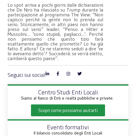
Lo spot arriva a pochi giorni dalle dichiarazioni
che De Niro ha rilasciato su Trump durante la
partecipazione al programma The View: “Non
capisco perché la gente non lo prenda sul
serio. Storicamente, in altri paesi non hanno
preso sul serio” leader. “Penso a Hitler e
Mussolini… ‘sono stupidi, pagliacci…’. Perché
non pensiamo che questo tizio farà
esattamente quello che promette? Lo ha già
fatto. E allora? Ce ne staremo seduti a dire ‘ve
lo avevamo detto’? Succederà: se verrà eletto,
cambierà questo paese”.
Seguici sui social:
Centro Studi Enti Locali
Siamo al fianco di Enti e realtà pubbliche e private.
Scopri come possiamo aiutarti
Eventi formativi
Il bilancio consolidato degli Enti Locali