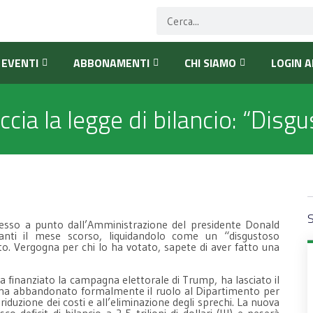
EVENTI
ABBONAMENTI
CHI SIAMO
LOGIN A
cia la legge di bilancio: “Disg
S
messo a punto dall’Amministrazione del presidente Donald
nti il mese scorso, liquidandolo come un “disgustoso
to. Vergogna per chi lo ha votato, sapete di aver fatto una
ha finanziato la campagna elettorale di Trump, ha lasciato il
e ha abbandonato formalmente il ruolo al Dipartimento per
 riduzione dei costi e all’eliminazione degli sprechi. La nuova
deficit di bilancio a 2,5 trilioni di dollari (!!!) e peserà