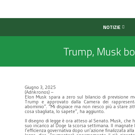
NOTIZIE
Trump, Musk boc
Giugno 3, 2025
(Adnkronos) –
Elon Musk spara a zero sul bilancio di previsione 
Trump e approvato dalla Camera dei rappresenta
abominio”. “Mi dispiace ma non riesco più a stare zit
cosa sbagliata, lo sapete”, ha aggiunto.
Il disegno di legge è ora atteso al Senato. Musk, che 
suo incarico al Doge la scorsa settimana. Il magnat
l’efficienza governativa dopo un’azione finalizzata alla
legge, dice, “aumenterà enormemente il già gigantesco 