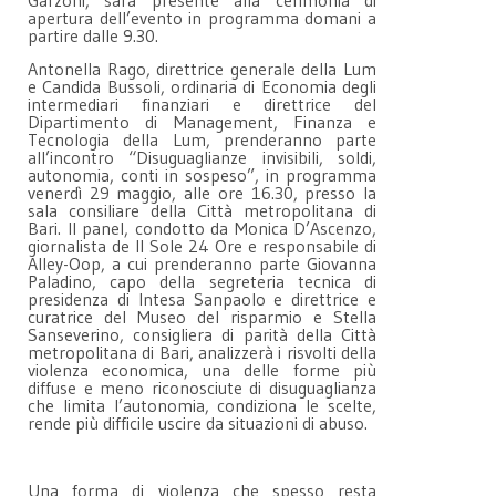
Garzoni, sarà presente alla cerimonia di
apertura dell’evento in programma domani a
partire dalle 9.30.
Antonella Rago, direttrice generale della Lum
e Candida Bussoli, ordinaria di Economia degli
intermediari finanziari e direttrice del
Dipartimento di Management, Finanza e
Tecnologia della Lum, prenderanno parte
all’incontro “Disuguaglianze invisibili, soldi,
autonomia, conti in sospeso”, in programma
venerdì 29 maggio, alle ore 16.30, presso la
sala consiliare della Città metropolitana di
Bari. Il panel, condotto da Monica D’Ascenzo,
giornalista de Il Sole 24 Ore e responsabile di
Alley-Oop, a cui prenderanno parte Giovanna
Paladino, capo della segreteria tecnica di
presidenza di Intesa Sanpaolo e direttrice e
curatrice del Museo del risparmio e Stella
Sanseverino, consigliera di parità della Città
metropolitana di Bari, analizzerà i risvolti della
violenza economica, una delle forme più
diffuse e meno riconosciute di disuguaglianza
che limita l’autonomia, condiziona le scelte,
rende più difficile uscire da situazioni di abuso.
Una forma di violenza che spesso resta