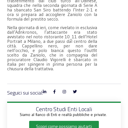
trasferimento dal club turco all’Udinese,
squadra che nella seconda giornata di Serie A
ha sbancato San Siro battendo l’Inter 2-1 e
ora si prepara ad accogliere Zaniolo con la
formula del prestito secco.
Nella giornata di ieri, come rivelato in esclusiva
dall’Adnkronos, l’attaccante era stato
avvistato nel noto ristorante 10_11 dell’Hotel
Portrait a Milano, a due passi dal centro della
città. Cappellino nero, per non dare
nell’occhio, e polo bianca: questo l’outfit
scelto da Zaniolo, che in compagnia del
procuratore Claudio Vigorelli è sbarcato in
italia per spingere in prima persona per la
chiusura della trattativa.
Seguici sui social:
Centro Studi Enti Locali
Siamo al fianco di Enti e realtà pubbliche e private.
Scopri come possiamo aiutarti