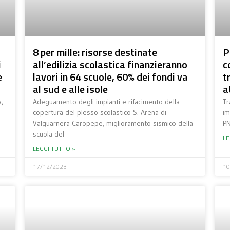
8 per mille: risorse destinate
P
i
all’edilizia scolastica finanzieranno
c
e
lavori in 64 scuole, 60% dei fondi va
t
al sud e alle isole
a
,
Adeguamento degli impianti e rifacimento della
Tr
copertura del plesso scolastico S. Arena di
im
Valguarnera Caropepe, miglioramento sismico della
PN
scuola del
LE
LEGGI TUTTO »
17/12/2023
10