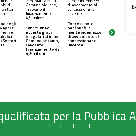
Is
one negli
Concessioni di
 Report
“Pnrr”: Anac
beni pubblici:
omuni e
accerta gravi
niente indennizzo
ubblici
irregolarità in un
di avviamento al
i Settori
Comune siciliano,
concessionario
sti
revocato il
uscente
finanziamento da
4,9 milioni
qualificata per la Pubblica