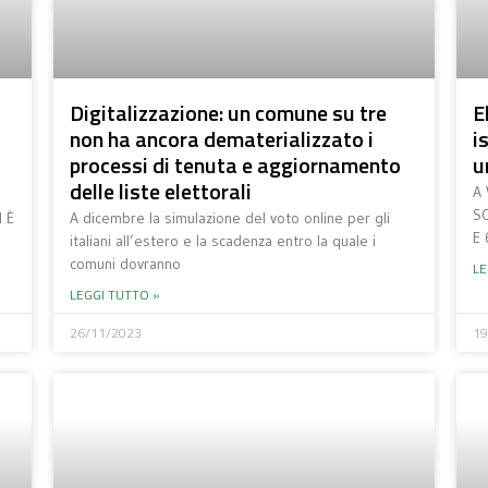
Digitalizzazione: un comune su tre
E
non ha ancora dematerializzato i
i
processi di tenuta e aggiornamento
u
delle liste elettorali
A 
S
 È
A dicembre la simulazione del voto online per gli
E 
italiani all’estero e la scadenza entro la quale i
comuni dovranno
LE
LEGGI TUTTO »
26/11/2023
19