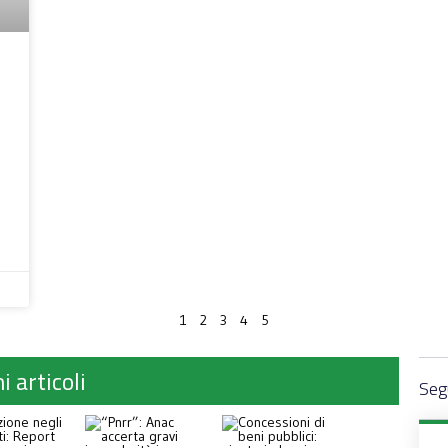
4
1
2
3
5
i articoli
Segu