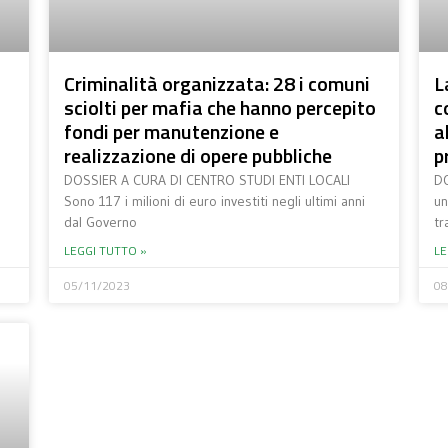
Criminalità organizzata: 28 i comuni
L
sciolti per mafia che hanno percepito
c
fondi per manutenzione e
a
realizzazione di opere pubbliche
p
DOSSIER A CURA DI CENTRO STUDI ENTI LOCALI
DO
Sono 117 i milioni di euro investiti negli ultimi anni
un
dal Governo
tr
LEGGI TUTTO »
LE
05/11/2023
08