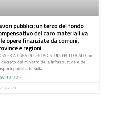
avori pubblici: un terzo del fondo
ompensativo del caro materiali va
lle opere finanziate da comuni,
rovince e regioni
SSIER A CURA DI CENTRO STUDI ENTI LOCALI Con
 decreto del Ministro delle infrastrutture e dei
asporti pubblicato sulla
GGI TUTTO »
/10/2023