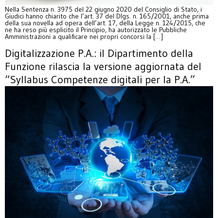
Nella Sentenza n. 3975 del 22 giugno 2020 del Consiglio di Stato, i
Giudici hanno chiarito che l’art. 37 del Dlgs. n. 165/2001, anche prima
della sua novella ad opera dell’art. 17, della Legge n. 124/2015, che
ne ha reso più esplicito il Principio, ha autorizzato le Pubbliche
Amministrazioni a qualificare nei propri concorsi la […]
Digitalizzazione P.A.: il Dipartimento della
Funzione rilascia la versione aggiornata del
“Syllabus Competenze digitali per la P.A.”