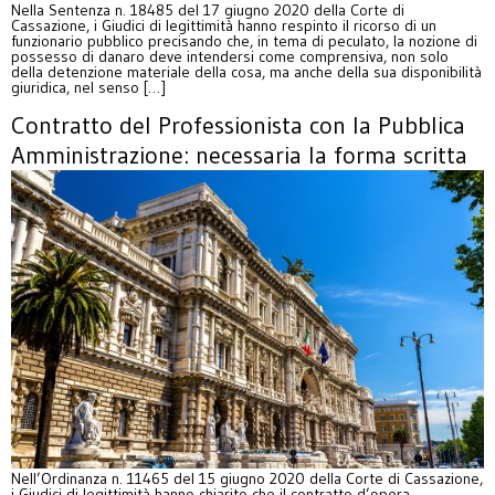
Nella Sentenza n. 18485 del 17 giugno 2020 della Corte di
Cassazione, i Giudici di legittimità hanno respinto il ricorso di un
funzionario pubblico precisando che, in tema di peculato, la nozione di
possesso di danaro deve intendersi come comprensiva, non solo
della detenzione materiale della cosa, ma anche della sua disponibilità
giuridica, nel senso […]
Contratto del Professionista con la Pubblica
Amministrazione: necessaria la forma scritta
Nell’Ordinanza n. 11465 del 15 giugno 2020 della Corte di Cassazione,
i Giudici di legittimità hanno chiarito che il contratto d’opera