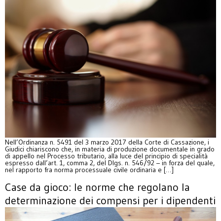
Nell’Ordinanza n. 5491 del 3 marzo 2017 della Corte di Cassazione, i
Giudici chiariscono che, in materia di produzione documentale in grado
di appello nel Processo tributario, alla luce del principio di specialità
espresso dall’art. 1, comma 2, del Dlgs. n. 546/92 – in forza del quale,
nel rapporto fra norma processuale civile ordinaria e […]
Case da gioco: le norme che regolano la
determinazione dei compensi per i dipendenti