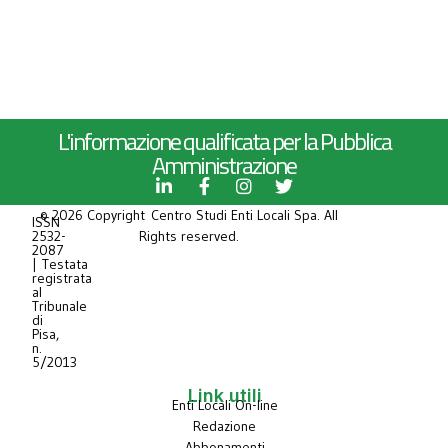
L'informazione qualificata per la Pubblica
Amministrazione
© 2026 Copyright Centro Studi Enti Locali Spa. All
ISSN
2532-
Rights reserved.
2087
| Testata
registrata
al
Tribunale
di
Pisa,
n.
5/2013
Link utili
Enti Locali On-line
Redazione
Abbonamenti